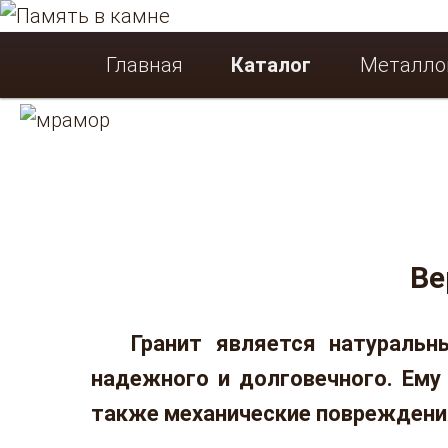
Ритуальный салон. Памятники в Кирове, гранитные памятники,
Память в камне
Главное меню
Главная
Перейти к основному содержимом
Каталог
Металло
Ве
Гранит является натуральн
надежного и долговечного. Ему
также механические повреждени