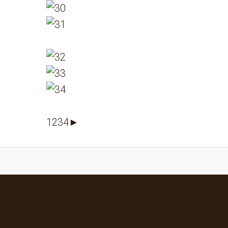
1
2
3
4
►